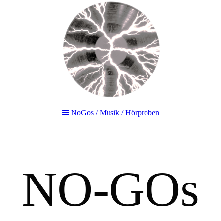
NoGos / Musik / Hörproben
NO-GOs