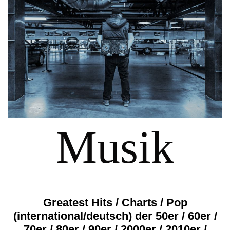
Musik
Greatest Hits / Charts / Pop
(international/deutsch) der 50er / 60er /
70er / 80er / 90er / 2000er / 2010er /