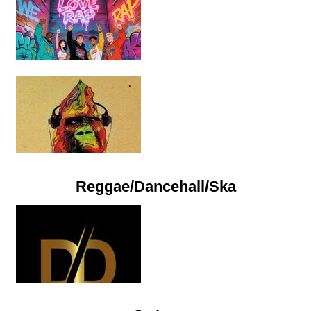
Reggae/Dancehall/Ska