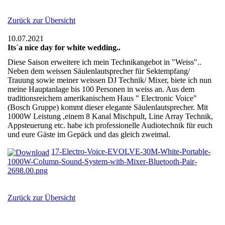
Zurück zur Übersicht
10.07.2021
Its´a nice day for white wedding..
Diese Saison erweitere ich mein Technikangebot in "Weiss"..
Neben dem weissen Säulenlautsprecher für Sektempfang/
Trauung sowie meiner weissen DJ Technik/ Mixer, biete ich nun
meine Hauptanlage bis 100 Personen in weiss an. Aus dem
traditionsreichem amerikanischem Haus " Electronic Voice"
(Bosch Gruppe) kommt dieser elegante Säulenlautsprecher. Mit
1000W Leistung ,einem 8 Kanal Mischpult, Line Array Technik,
Appsteuerung etc. habe ich professionelle Audiotechnik für euch
und eure Gäste im Gepäck und das gleich zweimal.
17-Electro-Voice-EVOLVE-30M-White-Portable-
1000W-Column-Sound-System-with-Mixer-Bluetooth-Pair-
2698.00.png
Zurück zur Übersicht