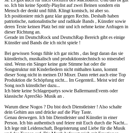
so. Ich bin keine Spotify-Playlist auf zwei Beinen sondern ein
Mensch der denkt und fühlt. Klingt komisch, ist aber so.
Ich positioniere mich ganz klar gegen Rechts. Deshalb haben
patriotische, nationalistische und radikale Bands , Künstler sowie
deren Texte keinen Platz bei mir und ich nehme keine Anfragen in
dieser Richtung an.
Gerade im DeutschRock und DeutschRap Bereich gibt es einige
Künstler und Bands die ich nicht spiele !
Bei gewissen Songs fühle ich gar nichts , das liegt daran das sie
künstlerisch, musikalisch und produktionstechnisch so miserabel
sind. Wenn ein Sänger keine gute Stimme hat oder die
Songstruktur mit Kinderliedern nicht mithalten kann, kommt
dieser Song nicht in meinen DJ Mixer. Dann rettet auch eine Top
Produktion die Schöpfung nicht... Im Gegenteil.. Meist wird der
Song noch künstlicher dazu...
Ich biete keine Schlagerpartys sowie BallermannEvents oder
klassische ApresSki- Musik an .
Warum diese Nogos ? Du bist doch Dienstleister ! Also schalte
dein Gehirn aus und drücke auf die Play Taste.
Genau deswegen. Ich bin Dienstleister und Künstler in einer
Person. Ich bin authentisch und feiere mit Euch durch die Nacht...
Ich lege mit Leidenschaft, Begeisterung und Liebe für die Musik